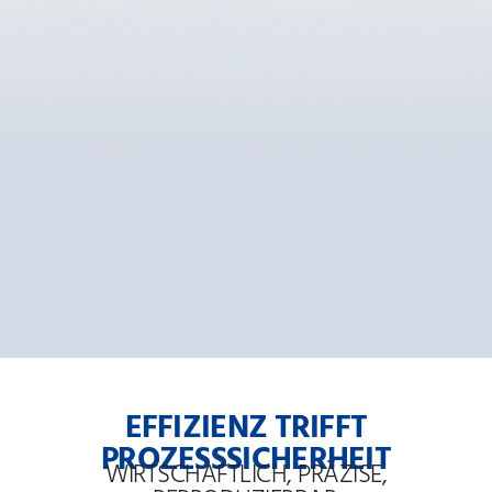
EFFIZIENZ TRIFFT
PROZESSSICHERHEIT
WIRTSCHAFTLICH, PRÄZISE,