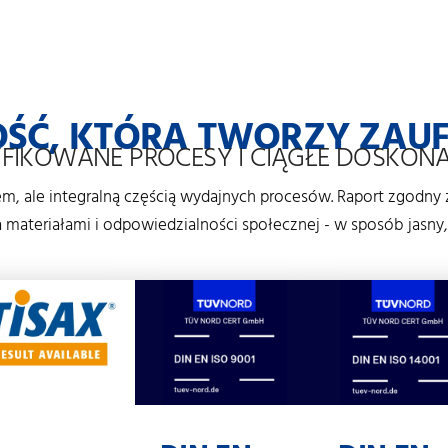
OŚĆ, KTÓRA TWORZY ZAUF
FIKOWANE PROCESY I CIĄGŁE DOSKONA
em, ale integralną częścią wydajnych procesów. Raport zgod
ia materiałami i odpowiedzialności społecznej - w sposób jasny