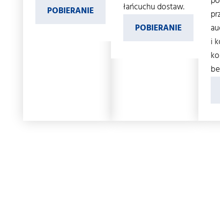
po
łańcuchu dostaw.
POBIERANIE
pr
POBIERANIE
au
i 
ko
be