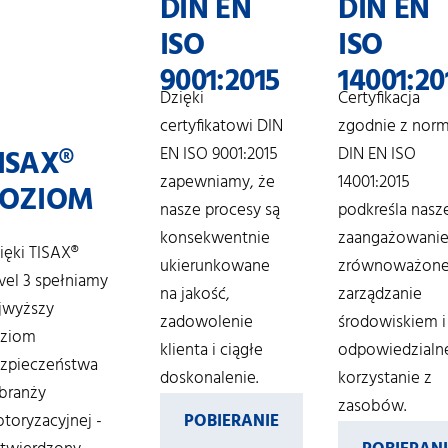
DIN EN
DIN EN
ISO
ISO
9001:2015
14001:20
Dzięki
Certyfikacja
certyfikatowi DIN
zgodnie z nor
ISAX®
EN ISO 9001:2015
DIN EN ISO
zapewniamy, że
14001:2015
OZIOM
nasze procesy są
podkreśla nasz
konsekwentnie
zaangażowani
ięki TISAX®
ukierunkowane
zrównoważon
vel 3 spełniamy
na jakość,
zarządzanie
jwyższy
zadowolenie
środowiskiem i
ziom
klienta i ciągłe
odpowiedzialn
zpieczeństwa
doskonalenie.
korzystanie z
branży
zasobów.
toryzacyjnej -
POBIERANIE