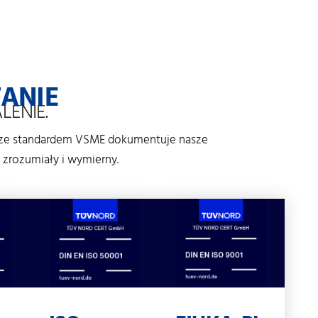
ANIE
LENIE.
ny ze standardem VSME dokumentuje nasze
, zrozumiały i wymierny.