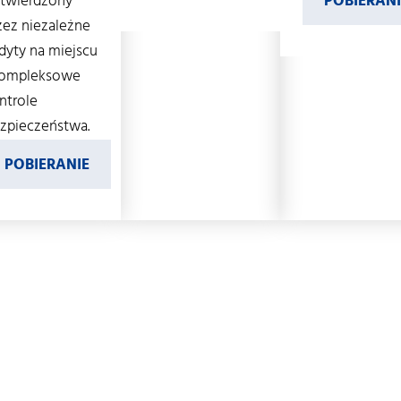
twierdzony
POBIERANI
zez niezależne
dyty na miejscu
kompleksowe
ntrole
zpieczeństwa.
POBIERANIE