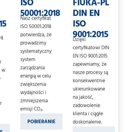
ISO
FIUKA-PL
50001:2018
DIN EN
Nasz certyfikat
15
ISO
ISO 50001:2018
9001:2015
potwierdza, że
mą
Dzięki
prowadzimy
certyfikatowi DIN
systematyczny
EN ISO 9001:2015
system
e
zapewniamy, że
zarządzania
e w
nasze procesy są
energią w celu
e
konsekwentnie
zwiększenia
ukierunkowane
wydajności i
na jakość,
zmniejszenia
e
zadowolenie
emisji CO₂.
klienta i ciągłe
POBIERANIE
doskonalenie.