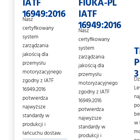
IATF
FIUKA-PL
16949:2016
IATF
Nasz
16949:2016
certyfikowany
Nasz
system
certyfikowany
zarządzania
system
T
jakością dla
zarządzania
P
przemysłu
jakością dla
3
motoryzacyjnego
przemysłu
Dz
zgodny z IATF
motoryzacyjnego
Le
16949:2016
zgodny z IATF
na
potwierdza
16949:2016
po
najwyższe
potwierdza
be
standardy w
najwyższe
w 
produkcji i
standardy w
mo
łańcuchu dostaw.
produkcji i