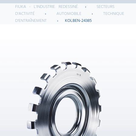
FIUKA - L'INDUSTRIE. REDESSINÉ.
›
SECTEURS
D'ACTIVITÉ
›
AUTOMOBILE
›
TECHNIQUE
D'ENTRAÎNEMENT
›
KOLBEN-24385